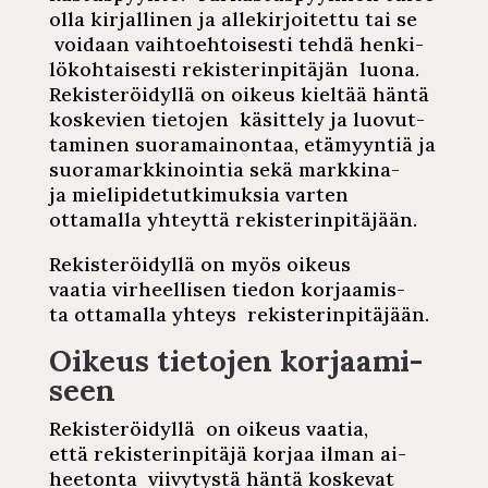
olla
kir­jal­li­nen
ja
al­le­kir­joi­tet­tu
tai se
voidaan
vaih­toeh­toi­ses­ti
tehdä
hen­ki­
lö­koh­tai­ses­ti
re­kis­te­rin­pi­tä­jän
luona.
Re­kis­te­röi­dyl­lä
on oikeus kieltää häntä
koskevien tietojen käsittely ja
luo­vut­
ta­mi­nen
suo­ra­mai­non­taa,
etä­myyn­tiä
ja
suo­ra­mark­ki­noin­tia
sekä markkina-
ja
mie­li­pi­de­tut­ki­muk­sia
varten
ottamalla yhteyttä
re­kis­te­rin­pi­tä­jään.
Re­kis­te­röi­dyl­lä
on myös oikeus
vaatia
vir­heel­li­sen
tiedon
kor­jaa­mis­
ta
ottamalla yhteys
re­kis­te­rin­pi­tä­jään.
Oikeus tietojen
kor­jaa­mi­
seen
Re­kis­te­röi­dyl­lä
on oikeus vaatia,
että
re­kis­te­rin­pi­tä­jä
korjaa ilman
ai­
hee­ton­ta
vii­vy­tys­tä
häntä koskevat