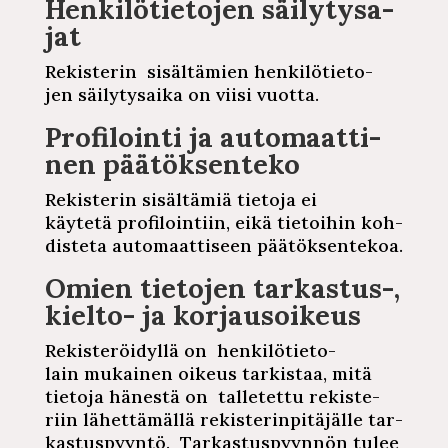
Hen­ki­lö­tie­to­jen
säi­ly­ty­sa­
jat
Re­kis­te­rin
si­säl­tä­mien
hen­ki­lö­tie­to­
jen
säi­ly­ty­sai­ka
on viisi vuotta.
Pro­fi­loin­ti
ja
au­to­maat­ti­
nen
pää­tök­sen­te­ko
Re­kis­te­rin
si­säl­tä­miä
tietoja ei
käytetä
pro­fi­loin­tiin,
eikä tietoihin
koh­
dis­te­ta
au­to­maat­ti­seen
pää­tök­sen­te­koa.
Omien tietojen tarkastus-,
kielto- ja
kor­jausoi­keus
Re­kis­te­röi­dyl­lä
on
hen­ki­lö­tie­to­
lain
mukainen oikeus tarkistaa, mitä
tietoja hänestä on
tal­le­tet­tu
re­kis­te­
riin
lä­het­tä­mäl­lä
re­kis­te­rin­pi­tä­jäl­le
tar­
kas­tus­pyyn­tö.
Tar­kas­tus­pyyn­nön
tulee