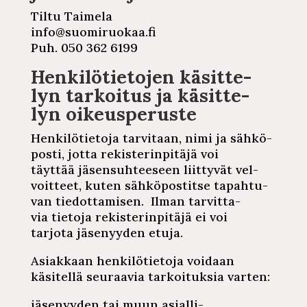
Tiltu Taimela
info@suo­mi­ruo­kaa.fi
Puh. 050 362 6199
Hen­ki­lö­tie­to­jen
kä­sit­te­
lyn
tarkoitus ja
kä­sit­te­
lyn
oi­keus­pe­rus­te
Hen­ki­lö­tie­to­ja
tarvitaan, nimi ja
säh­kö­
pos­ti,
jotta
re­kis­te­rin­pi­tä­jä
voi
täyttää
jä­sen­suh­tee­seen
liittyvät
vel­
voit­teet,
kuten
säh­kö­pos­tit­se
ta­pah­tu­
van
tie­dot­ta­mi­sen.
Ilman
tar­vit­ta­
via
tietoja
re­kis­te­rin­pi­tä­jä
ei voi
tarjota
jä­se­nyy­den
etuja.
Asiakkaan
hen­ki­lö­tie­to­ja
voidaan
käsitellä seuraavia
tar­koi­tuk­sia
varten:
jä­se­nyy­den
tai muun
asial­li­