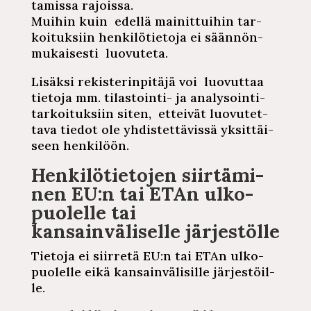
ta­mis­sa
rajoissa.
Muihin kuin edellä
mai­nit­tui­hin
tar­
koi­tuk­siin
hen­ki­lö­tie­to­ja
ei
sään­nön­
mu­kai­ses­ti
luovuteta.
Lisäksi
re­kis­te­rin­pi­tä­jä
voi luovuttaa
tietoja mm.
ti­las­toin­ti-
ja
ana­ly­soin­ti­
tar­koi­tuk­siin
siten, etteivät
luo­vu­tet­
ta­va
tiedot ole
yh­dis­tet­tä­vis­sä
yk­sit­täi­
seen
henkilöön.
Hen­ki­lö­tie­to­jen
siir­tä­mi­
nen
EU:n tai ETAn
ul­ko­
puo­lel­le
tai
kan­sain­vä­li­sel­le
jär­jes­töl­le
Tietoja ei siirretä EU:n tai ETAn
ul­ko­
puo­lel­le
eikä
kan­sain­vä­li­sil­le
jär­jes­töil­
le.