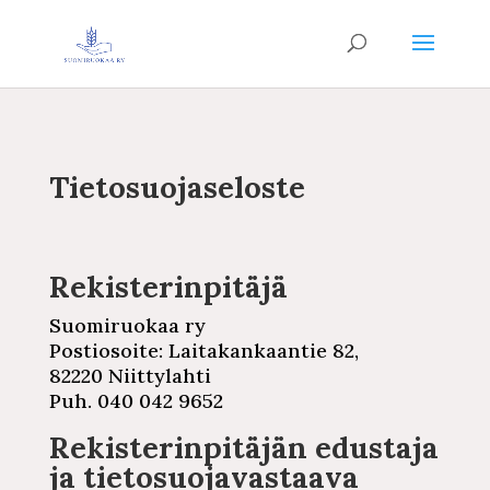
Tie­to­suo­ja­se­los­te
Re­kis­te­rin­pi­tä­jä
Suo­mi­ruo­kaa
ry
Pos­tio­soi­te:
Lai­ta­kan­kaan­tie
82,
82220
Niit­ty­lah­ti
Puh. 040 042 9652
Re­kis­te­rin­pi­tä­jän
edustaja
ja
tie­to­suo­ja­vas­taa­va