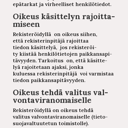
epätarkat ja
vir­heel­li­set
hen­ki­lö­tie­dot.
Oikeus
kä­sit­te­lyn
ra­joit­ta­
mi­seen
Re­kis­te­röi­dyl­lä
on oikeus siihen,
että
re­kis­te­rin­pi­tä­jä
rajoittaa
tiedon
kä­sit­te­lyä,
jos
re­kis­te­röi­
ty
kiistää
hen­ki­lö­tie­to­jen
paik­kan­sa­pi­
tä­vyy­den.
Tarkoitus on, että
kä­sit­te­
lyä
ra­joi­te­taan
ajaksi, jonka
kuluessa
re­kis­te­rin­pi­tä­jä
voi varmistaa
tiedon
paik­kan­sa­pi­tä­vyy­den.
Oikeus tehdä valitus
val­
von­ta­vi­ran­omai­sel­le
Re­kis­te­röi­dyl­lä
on oikeus tehdä
valitus
val­von­ta­vi­ran­omai­sel­le
(tie­to­
suo­ja­val­tuu­te­tun
toi­mis­tol­le).