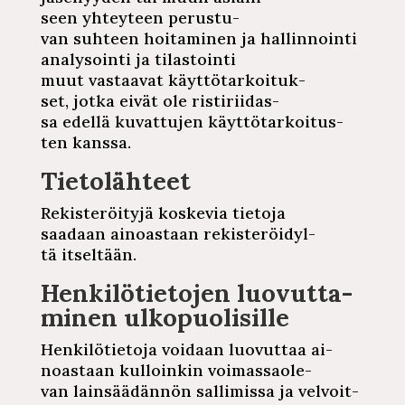
seen
yhteyteen
pe­rus­tu­
van
suhteen
hoi­ta­mi­nen
ja
hal­lin­noin­ti
ana­ly­soin­ti
ja
ti­las­toin­ti
muut vastaavat
käyt­tö­tar­koi­tuk­
set,
jotka eivät ole
ris­ti­rii­das­
sa
edellä
ku­vat­tu­jen
käyt­tö­tar­koi­tus­
ten
kanssa.
Tie­to­läh­teet
Re­kis­te­röi­ty­jä
koskevia tietoja
saadaan
ai­noas­taan
re­kis­te­röi­dyl­
tä
itseltään.
Hen­ki­lö­tie­to­jen
luo­vut­ta­
mi­nen
ul­ko­puo­li­sil­le
Hen­ki­lö­tie­to­ja
voidaan luovuttaa
ai­
noas­taan
kul­loin­kin
voi­mas­sao­le­
van
lain­sää­dän­nön
sal­li­mis­sa
ja
vel­voit­