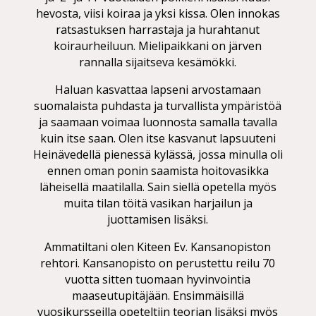
hevosta, viisi koiraa ja yksi kissa. Olen innokas
ratsastuksen harrastaja ja hurahtanut
koiraurheiluun. Mielipaikkani on järven
rannalla sijaitseva kesämökki.
Haluan kasvattaa lapseni arvostamaan
suomalaista puhdasta ja turvallista ympäristöä
ja saamaan voimaa luonnosta samalla tavalla
kuin itse saan. Olen itse kasvanut lapsuuteni
Heinävedellä pienessä kylässä, jossa minulla oli
ennen oman ponin saamista hoitovasikka
läheisellä maatilalla. Sain siellä opetella myös
muita tilan töitä vasikan harjailun ja
juottamisen lisäksi.
Ammatiltani olen Kiteen Ev. Kansanopiston
rehtori. Kansanopisto on perustettu reilu 70
vuotta sitten tuomaan hyvinvointia
maaseutupitäjään. Ensimmäisillä
vuosikursseilla opeteltiin teorian lisäksi myös