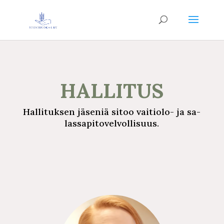
HALLITUS
Hallituksen jäseniä sitoo vaitiolo- ja
sa­
las­sa­pi­to­vel­vol­li­suus.