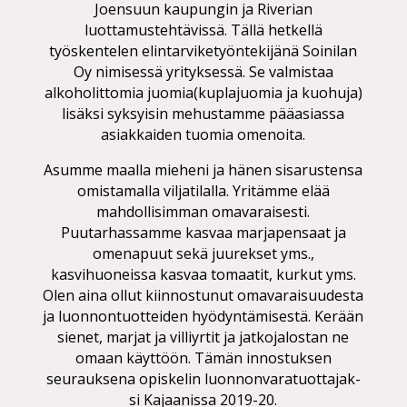
Joensuun kaupungin ja Riverian
luottamustehtävissä. Tällä hetkellä
työskentelen
elin­tar­vi­ke­työn­te­ki­jä­nä
Soinilan
Oy nimisessä yrityksessä. Se valmistaa
alkoholittomia juomia(kuplajuomia ja kuohuja)
lisäksi syksyisin mehustamme pääasiassa
asiakkaiden tuomia omenoita.
Asumme maalla mieheni ja hänen sisarustensa
omistamalla viljatilalla. Yritämme elää
mahdollisimman omavaraisesti.
Puutarhassamme kasvaa marjapensaat ja
omenapuut sekä juurekset yms.,
kasvihuoneissa kasvaa tomaatit, kurkut yms.
Olen aina ollut kiinnostunut omavaraisuudesta
ja luonnontuotteiden hyödyntämisestä. Kerään
sienet, marjat ja villiyrtit ja jatkojalostan ne
omaan käyttöön. Tämän innostuksen
seurauksena opiskelin
luon­non­va­ra­tuot­ta­jak­
si
Kajaanissa 2019-20.