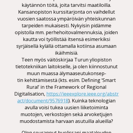
käytännön töitä, joita tarvitsi maatiloilla.
Kansanopiston kurssitarjonta on vaihdellut
vuosien saatossa ympäröivän yhteiskunnan
tarpeiden mukaisesti. Nykyisin pidämme
opistolla mm.
per­he­hoi­to­val­men­nuk­sia,
joiden
kautta voi työllistää itsensä esimerkiksi
syrjäisellä kylällä ottamalla kotiinsa asumaan
ikäihmisiä.
Teen myös väitöskirjaa Turun yliopiston
tietotekniikan laitokselle, ja olen kiinnostunut
muun muassa
äly­maa­seu­tu­kon­sep­
tin
kehittämisestä (kts. esim. Defining ‘Smart
Rural’ in the Framework of Regional
Digitalisation,
https://ieeexplore.ieee.org/abstr
act/document/9576918
). Kuinka teknologian
avulla voisi tukea uusien liiketoiminta
muotojen, verkostojen sekä arvoketjujen
muodostamista harvaan asutuilla alueilla?
Olen seurannut huolissani maatalouden