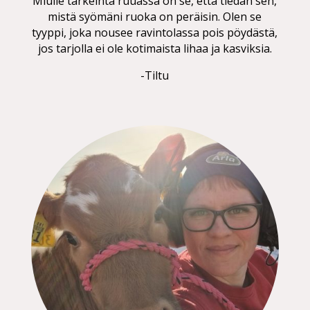
Miulle tärkeintä ruuassa on se, että tiedän sen,
mistä syömäni ruoka on peräisin. Olen se
tyyppi, joka nousee ravintolassa pois pöydästä,
jos tarjolla ei ole kotimaista lihaa ja kasviksia.
-Tiltu