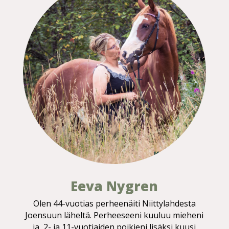
Eeva Nygren
Olen 44-vuotias perheenäiti Niittylahdesta
Joensuun läheltä. Perheeseeni kuuluu mieheni
ja 2- ja 11-vuotiaiden poikieni lisäksi kuusi