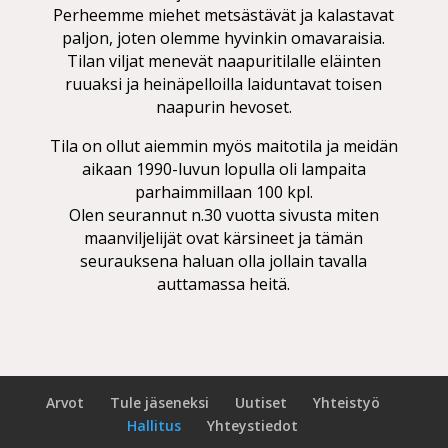
Perheemme miehet metsästävät ja kalastavat
paljon, joten olemme hyvinkin omavaraisia.
Tilan viljat menevät naapuritilalle eläinten
ruuaksi ja heinäpelloilla laiduntavat toisen
naapurin hevoset.
Tila on ollut aiemmin myös maitotila ja meidän
aikaan 1990-luvun lopulla oli lampaita
parhaimmillaan 100 kpl.
Olen seurannut n.30 vuotta sivusta miten
maanviljelijät ovat kärsineet ja tämän
seurauksena haluan olla jollain tavalla
auttamassa heitä.
Arvot
Tule jäseneksi
Uutiset
Yh­teis­työ
Hallitus
Yh­teys­tie­dot